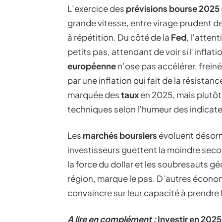
L’exercice des
prévisions bourse 2025
grande vitesse, entre virage prudent d
à répétition. Du côté de la
Fed
, l’atte
petits pas, attendant de voir si l’inflati
européenne
n’ose pas accélérer, frein
par une inflation qui fait de la résista
marquée des
taux
en 2025, mais plutôt
techniques selon l’humeur des indicate
Les
marchés boursiers
évoluent désormai
investisseurs guettent la moindre seco
la force du dollar et les soubresauts g
région, marque le pas. D’autres économi
convaincre sur leur capacité à prendre l
A lire en complément :
Investir en 2025