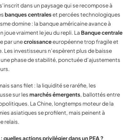
s’inscrit dans un paysage qui se recompose à
es
banques centrales
et percées technologiques
ntisme domine : la banque américaine avance à
on joue vraiment le jeu du repli. La
Banque centrale
ée par une
croissance
européenne trop fragile et
nce. Les investisseurs n’espèrent plus de baisse
 une phase de stabilité, ponctuée d’ajustements
urs.
s sans filet : la liquidité se raréfie, les
usse sur les
marchés émergents
, ballottés entre
éopolitiques. La Chine, longtemps moteur de la
es asiatiques se profilent, mais peinent à
e relais.
 : quelles actions privilégier dans un PEA ?