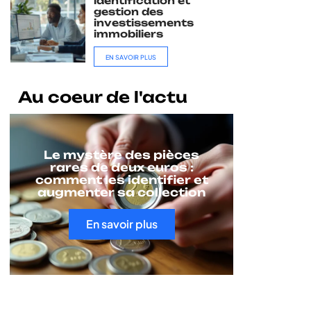
identification et
gestion des
investissements
immobiliers
EN SAVOIR PLUS
Au coeur de l'actu
Le mystère des pièces
rares de deux euros :
comment les identifier et
augmenter sa collection
En savoir plus