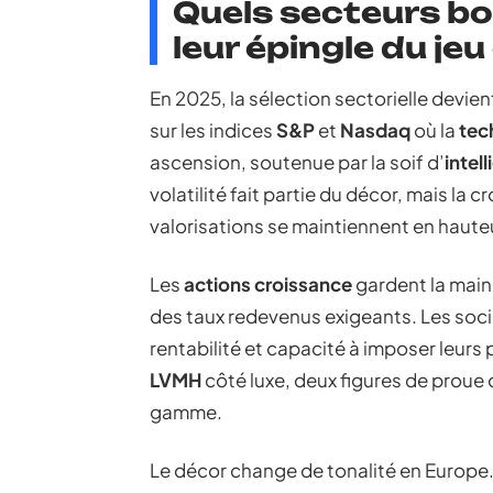
Quels secteurs bou
leur épingle du je
En 2025, la sélection sectorielle devien
sur les indices
S&P
et
Nasdaq
où la
tec
ascension, soutenue par la soif d’
intell
volatilité fait partie du décor, mais la 
valorisations se maintiennent en hauteu
Les
actions croissance
gardent la main
des taux redevenus exigeants. Les socié
rentabilité et capacité à imposer leurs p
LVMH
côté luxe, deux figures de proue
gamme.
Le décor change de tonalité en Europe. L