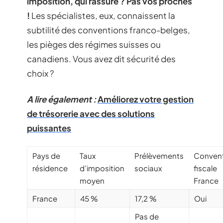
imposition, qui rassure ? Pas vos proches
!
Les spécialistes, eux, connaissent la
subtilité des conventions franco-belges,
les pièges des régimes suisses ou
canadiens. Vous avez dit sécurité des
choix ?
A lire également :
Améliorez votre gestion
de trésorerie avec des solutions
puissantes
Pays de
Taux
Prélèvements
Conven
résidence
d’imposition
sociaux
fiscale
moyen
France
France
45 %
17,2 %
Oui
Pas de