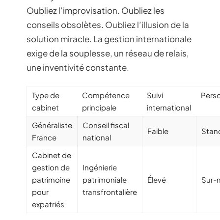
Oubliez l’improvisation. Oubliez les
conseils obsolètes. Oubliez l’illusion de la
solution miracle. La gestion internationale
exige de la souplesse, un réseau de relais,
une inventivité constante.
Type de
Compétence
Suivi
Perso
cabinet
principale
international
Généraliste
Conseil fiscal
Faible
Stan
France
national
Cabinet de
gestion de
Ingénierie
patrimoine
patrimoniale
Élevé
Sur-
pour
transfrontalière
expatriés