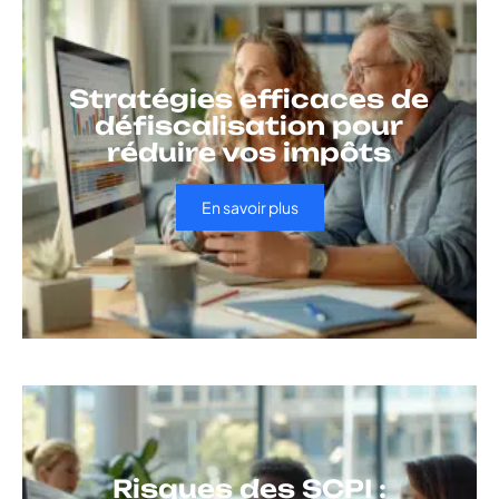
Stratégies efficaces de
défiscalisation pour
réduire vos impôts
En savoir plus
Risques des SCPI :