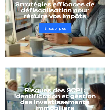
Stratégies efficaces de
défiscalisation pour
réduire vos impôts
En savoir plus
Risques des SCPI :
identification et gestion
des investissements
immobiliers