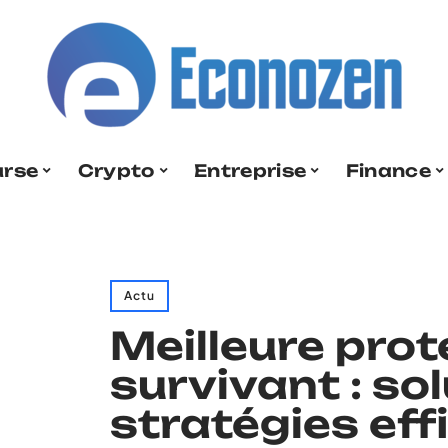
urse
Crypto
Entreprise
Finance
Actu
Meilleure prot
survivant : so
stratégies ef