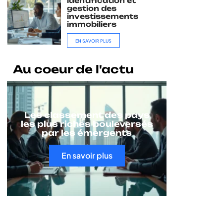
identification et
gestion des
investissements
immobiliers
EN SAVOIR PLUS
Au coeur de l'actu
Les classement des pays
les plus riches bouleversés
par les émergents
En savoir plus