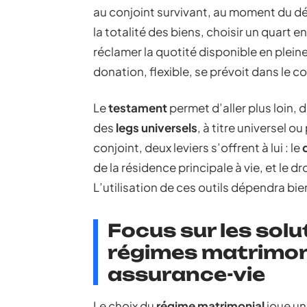
au conjoint survivant, au moment du déc
la totalité des biens, choisir un quart e
réclamer la quotité disponible en pleine 
donation, flexible, se prévoit dans le c
Le
testament
permet d’aller plus loin, d
des
legs universels
, à titre universel o
conjoint, deux leviers s’offrent à lui : le
de la résidence principale à vie, et le 
L’utilisation de ces outils dépendra bie
Focus sur les solu
régimes matrimon
assurance-vie
Le choix du
régime matrimonial
joue un