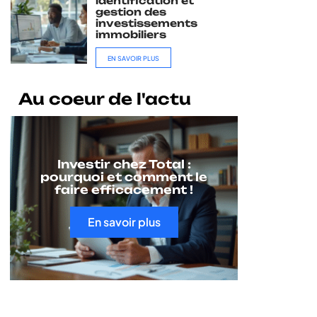
identification et
gestion des
investissements
immobiliers
EN SAVOIR PLUS
Au coeur de l'actu
Investir chez Total :
pourquoi et comment le
faire efficacement !
En savoir plus