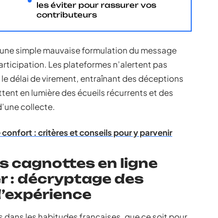
les éviter pour rassurer vos
contributeurs
’une simple mauvaise formulation du message
 participation. Les plateformes n’alertent pas
ur le délai de virement, entraînant des déceptions
ttent en lumière des écueils récurrents et des
d’une collecte.
e confort : critères et conseils pour y parvenir
s cagnottes en ligne
er : décryptage des
d’expérience
s dans les habitudes françaises, que ce soit pour