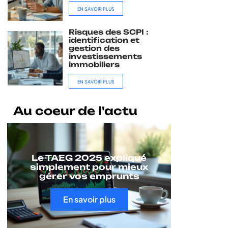
EN SAVOIR PLUS
Risques des SCPI :
identification et
gestion des
investissements
immobiliers
EN SAVOIR PLUS
Au coeur de l'actu
Le TAEG 2025 expliqué
simplement pour mieux
gérer vos emprunts
En savoir plus