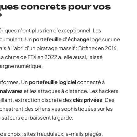
sques concrets pour vos
?
riques n’ont plus rien d’exceptionnel. Les
ccumulent. Un
portefeuille d’échange
logé sur une
is à l’abri d’un piratage massif : Bitfinex en 2016,
 chute de FTX en 2022 a, elle aussi, laissé
épargne numérique.
teformes. Un
portefeuille logiciel
connecté à
malwares
et les attaques à distance. Les hackers
eillant, extraction discrète des
clés privées
. Des
hestrent des offensives sophistiquées sur les
lisateurs qui baissent la garde.
 choix : sites frauduleux, e-mails piégés,