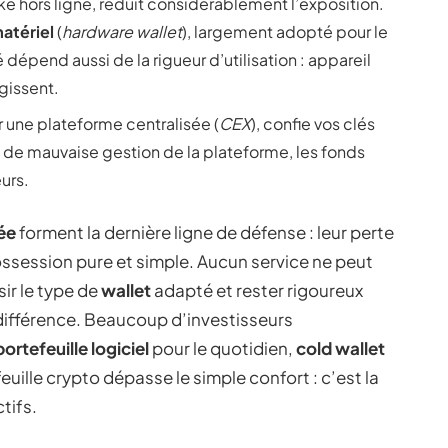
cké hors ligne, réduit considérablement l’exposition.
matériel
(
hardware wallet
), largement adopté pour le
dépend aussi de la rigueur d’utilisation : appareil
rgissent.
r une plateforme centralisée (
CEX
), confie vos clés
ou de mauvaise gestion de la plateforme, les fonds
urs.
vée
forment la dernière ligne de défense : leur perte
ossession pure et simple. Aucun service ne peut
sir le type de
wallet
adapté et rester rigoureux
 différence. Beaucoup d’investisseurs
portefeuille logiciel
pour le quotidien,
cold wallet
euille crypto dépasse le simple confort : c’est la
tifs.