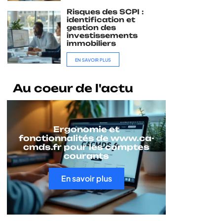
Risques des SCPI :
identification et
gestion des
investissements
immobiliers
EN SAVOIR PLUS
Au coeur de l'actu
Ergonomie et
fonctionnalités de www.ca-
cmds.fr pour les comptes
courants
En savoir plus