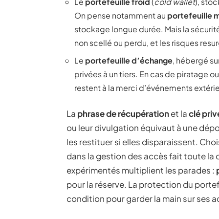
Le
portefeuille froid
(
cold wallet
), sto
On pense notamment au
portefeuille 
stockage longue durée. Mais la sécurité 
non scellé ou perdu, et les risques resu
Le
portefeuille d’échange
, hébergé su
privées à un tiers. En cas de piratage 
restent à la merci d’événements extérie
La
phrase de récupération
et la
clé pri
ou leur divulgation équivaut à une dép
les restituer si elles disparaissent. Choi
dans la gestion des accès fait toute la
expérimentés multiplient les parades :
pour la réserve. La protection du portef
condition pour garder la main sur ses ac