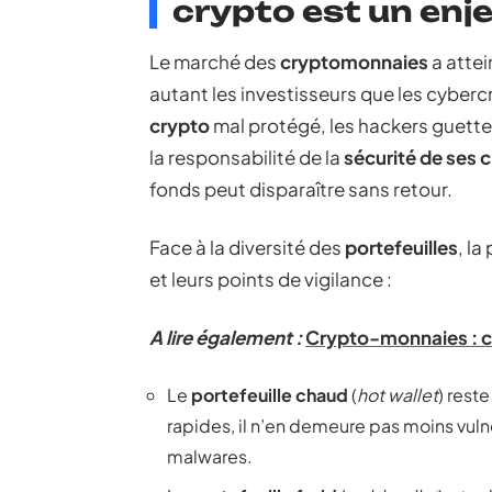
crypto est un enj
Le marché des
cryptomonnaies
a attei
autant les investisseurs que les cyberc
crypto
mal protégé, les hackers guettent 
la responsabilité de la
sécurité de ses c
fonds peut disparaître sans retour.
Face à la diversité des
portefeuilles
, la
et leurs points de vigilance :
A lire également :
Crypto-monnaies : co
Le
portefeuille chaud
(
hot wallet
) rest
rapides, il n’en demeure pas moins vuln
malwares.